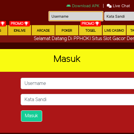
Download APK
Live Chat
O
PROMO
PROMO
S
IDNLIVE
ARCADE
POKER
TOGEL
LIVE CASINO
T
Selamat Datang Di PPHOKI Situs Slot Gacor Dengan RT
Masuk
Masuk