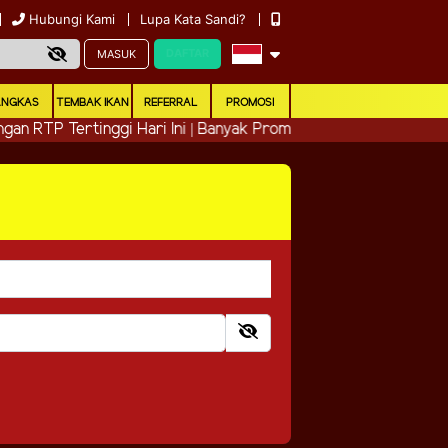
Hubungi Kami
Lupa Kata Sandi?
DAFTAR
ANGKAS
TEMBAK IKAN
REFERRAL
PROMOSI
P Tertinggi Hari Ini | Banyak Promosi dan Event Menarik Yang 