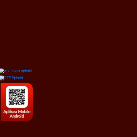
LINK ALTERNATIF